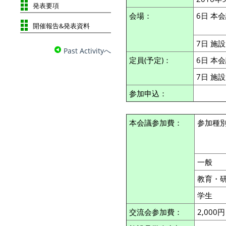
発表要項
会場：
6日 本
開催報告&発表資料
7日 施
Past Activityへ
定員(予定)：
6日 本
7日 施
参加申込：
本会議参加費：
参加種
一般
教育・
学生
交流会参加費：
2,000円