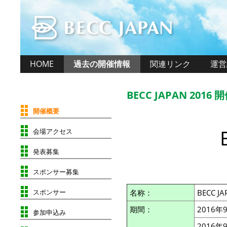
HOME
過去の開催情報
関連リンク
運営
BECC JAPAN 2016
開催概要
会場アクセス
発表募集
スポンサー募集
スポンサー
名称：
BECC 
期間：
2016年
参加申込み
2016年