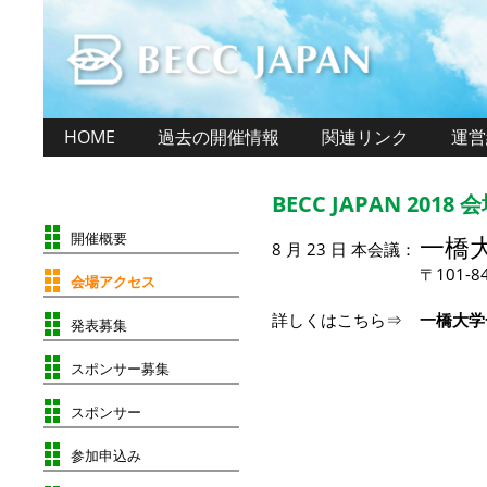
HOME
過去の開催情報
関連リンク
運営
BECC JAPAN 201
開催概要
一橋
8 月 23 日 本会議：
〒101
会場アクセス
詳しくはこちら⇒
一橋大
発表募集
スポンサー募集
スポンサー
参加申込み