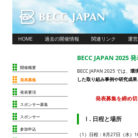
HOME
過去の開催情報
関連リンク
運営
BECC JAPAN 2025
開催概要
BECC JAPAN 2025 では、
環
した取り組み事例や研究成果
発表募集
発表要項
発表募集を締め切
スポンサー募集
スポンサー
Ⅰ. 日程と場所
参加申込
（1）日程：8月27日（水）1