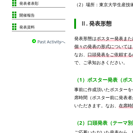
発表者表彰
（2）場所：東京大学生産技
開催報告
Ⅱ. 発表形態
発表資料
発表形態は
ポスター発表また
Past Activityへ
個々の発表の形式については
なお、
口頭発表をご依頼する
で、ご承知おきください。
（1）ポスター発表（ポ
事前に作成頂いたポスターを
席時間（ポスター前に発表者
いただきます。なお、
在席時
（2）口頭発表（テーマ
ご応募いただいた発表から、B