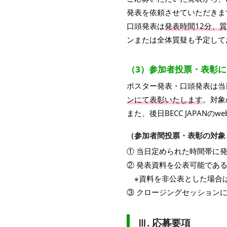
発表を依頼させていただきま
口頭発表は
発表時間12分、質
ンまたは全体質疑も予定して
（3）参加者投票・表彰
ポスター発表・口頭発表は当
ンにて表彰いたします
。対象
また、後日BECC JAPA
（参加者間投票・表彰の対象
① 当日定められた時間帯に
② 発表資料を公表可能であ
※資料を非公表とした場合
③ クロージングセッション
Ⅲ. 応募要項