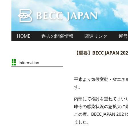
HOME
過去の開催情報
関連リンク
運営
【重要】BECC JAPAN 
Information
平素より気候変動・省エネ
す。
内部にて検討を重ねてまい
昨今の感染状況の急拡大に
この度、BECC JAPAN
ました。