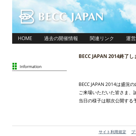
HOME
過去の開催情報
関連リンク
運営
BECC JAPAN 2014終了
Information
BECC JAPAN 2014は
ご来場いただいた皆さま、
当日の様子は順次公開する
サイト利用規定
プ